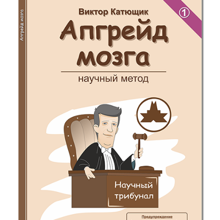
или задержкой в передаче, компьютерным вирусом или
системным сбоем, даже если администрация будет явно
поставлена в известность о возможности такого ущерба.
4.10. За рекламу, размещаемую на Сайте, несет
ответственность лишь рекламодатель. Сайт особо уведомляет о
том, что не гарантирует возможность приобретения или
использования тех или иных товаров или услуг по ценам и/
или на условиях, указываемых в рекламных блоках (текстах,
баннерах). Вы соглашаетесь с тем, что Сайт не несет никакой
ответственности за возможные последствия (включая любой
ущерб), возникшие в результате каких-либо отношений с
рекламодателями.
4.11. На Сайте предусмотрена возможность публикации
пользователями комментариев к опубликованным материалам.
Сайт не несет никакой ответственности за содержание
комментариев и точность информации, опубликованной в
них, также, Сайт не несет ответственности за любые
рекомендации или мнения, которые могут содержаться в
комментариях. Кроме того, поскольку Интернет не
обеспечивает в полной мере надежной защиты информации,
Сайт не несет ответственности за информацию, присылаемую
через интернет.
4.12. Отправляя материалы в адрес Сайта, отправляющая
сторона гарантирует и подтверждает, что она обладает
авторскими правами на эти материалы, получила разрешение
на публикацию от обладателя авторских прав, или что эти
материалы являются общественным достоянием и
размещаются в соответствии законодательством или
требованиями первоисточника. Отправляющая сторона также
гарантирует и подтверждает, что получатель имеет полное и
не ограниченное право отправки данных материалов, и что
такая отправка не ущемляет ничьих прав и законных